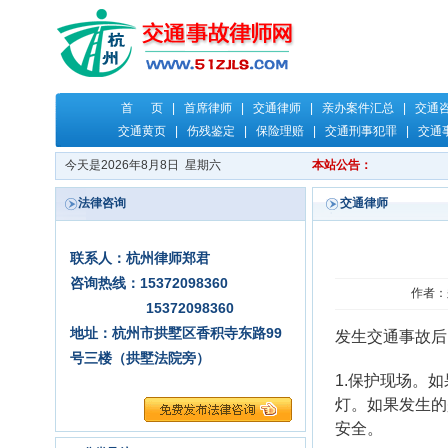
首 页
|
首席律师
|
交通律师
|
亲办案件汇总
|
交通
交通黄页
|
伤残鉴定
|
保险理赔
|
交通刑事犯罪
|
交通
今天是2026年8月8日 星期六
本站公告：
法律咨询
交通律师
联系人：杭州律师郑君
咨询热线：15372098360
作者：郑
15372098360
地址：杭州市拱墅区香积寺东路99
发生交通事故后
号三楼（拱墅法院旁）
1.保护现场。
灯。如果发生的
安全。