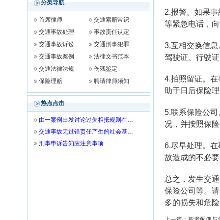
分类导航
2.报警。如果
首席律师
交通索赔常识
等紧急电话，向
交通事故处理
事故责任认定
交通事故诉讼
交通刑事犯罪
3.互相交换信
交通事故案例
法律文书范本
驾驶证、行驶证
交通法律法规
伤残鉴定
4.拍照留证。
保险理赔
聘请律师须知
助于日后保险理
热点点击
5.联系保险公
由一案例出发讨论过失相抵规则在…
况，并按照保险
交通事故无过错责任产生的社会基…
刑事申诉告知应注意事项
6.尽早处理。
故造成的不必要
总之，发生交通
保险公司等。请
多的损失和危险
上一篇：
死者配偶与