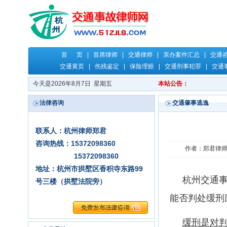
首 页
|
首席律师
|
交通律师
|
亲办案件汇总
|
交通
交通黄页
|
伤残鉴定
|
保险理赔
|
交通刑事犯罪
|
交通
今天是2026年8月7日 星期五
本站公告：
法律咨询
交通肇事逃逸
联系人：杭州律师郑君
咨询热线：15372098360
作者：郑君律师 时
15372098360
地址：杭州市拱墅区香积寺东路99
杭州交通事故
号三楼（拱墅法院旁）
能否判处缓刑
缓刑是对