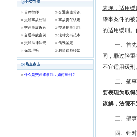
分类导航
表现，适用缓
首席律师
交通索赔常识
肇事案件的被
交通事故处理
事故责任认定
交通事故诉讼
交通刑事犯罪
的适用缓刑。
交通事故案例
法律文书范本
交通法律法规
伤残鉴定
一、首先，
保险理赔
聘请律师须知
同，罪过轻重
热点点击
不宜适用缓刑
什么是交通肇事罪，如何量刑？
二、肇事的
要表现为取得
谅解，法院不
三、肇事后
四、针对交